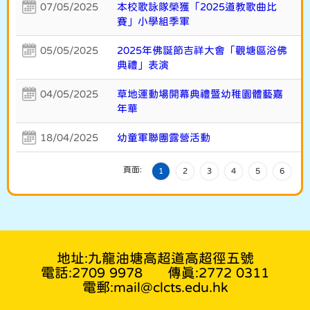
07/05/2025
本校歌詠隊榮獲「2025道教歌曲比
賽」小學組季軍
05/05/2025
2025年佛誕節吉祥大會「觀塘區浴佛
典禮」表演
04/05/2025
草地運動場開幕典禮暨幼稚園體藝嘉
年華
18/04/2025
幼童軍聯團露營活動
頁面:
1
2
3
4
5
6
地址:九龍油塘高超道高超徑五號
電話:2709 9978
傳真:2772 0311
電郵:mail@clcts.edu.hk