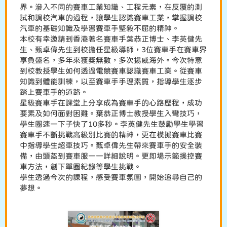
界。滲入不同的賽車工業知識、工程元素，在反覆的測
試和調校汽車的過程，讓學生認識賽車工業，掌握調校
汽車的基礎知識及學習賽車手堅毅不屈的精神。
本校有幸邀請到香港著名賽車手葉恭正博士、李英健先
生、甄卓偉先生到校擔任星級導師，3位賽車手在賽車界
享負盛名，多年來獲獎無數，多次揚威海外。今次特意
到校教授學生如何透過電競賽車認識賽車工業。從賽車
知識到體能訓練，以至賽車手手理素質，指導學生逐步
踏上賽車手的道路。
星級賽車手在課堂上分享成為賽車手的心路歷程，成功
要素及如何面對困難。葉恭正博士教授學生入彎技巧，
學生圈速一下子快了10多秒。李英健先生鼓勵學生學習
賽車手不斷挑戰高級別比賽的精神，更在模擬賽車比賽
中指導學生超車技巧。甄卓偉先生帶來賽車手的安全裝
備，由頭盔到賽車服一一詳細說明。更即場示範操控賽
車方法，創下單圈紀錄等學生挑戰。
學生透過今次的課程，感受賽車氛圍，開始追尋自己的
夢想。