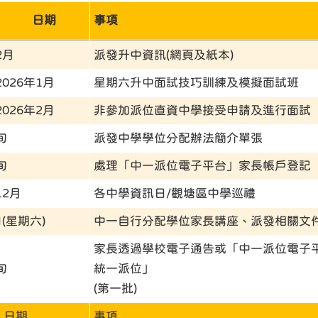
5年 日期
事項
2月
派發升中資訊(網頁及紙本)
2026年1月
星期六升中面試技巧訓練及模擬面試班
2026年2月
非參加派位直資中學接受申請及進行面試
旬
派發中學學位分配辦法簡介單張
旬
處理「中一派位電子平台」家長帳戶登記
12月
各中學資訊日/觀塘區中學巡禮
日(星期六)
中一自行分配學位家長講座、派發相關文
家長透過學校電子通告或「中一派位電子
旬
統一派位」
(第一批)
年 日期
事項