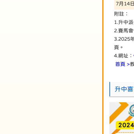
7月14
附註：
1.升中
2.賽馬
3.20
頁。
4.網址：
首頁 >
升中喜