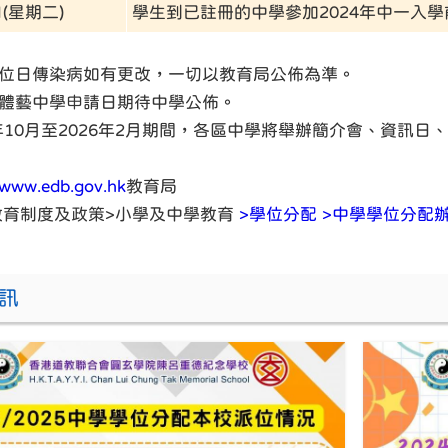
日(星期二)
學生到已註冊的中學參加2024年中一入
派位日傳染病如有更改，一切以教育局公佈為準。
會體藝中學申請日期待中學公佈。
25年10月至2026年2月期間，各區中學將舉辦簡介會、資
www.edb.gov.hk
教育局
教育制度及政策
>
小學及中學教育
>
學位分配 >
中學學位分配
訊