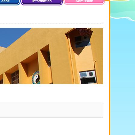
t Zone
Information
Admission