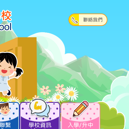
聯繫
學校資訊
入學/升中