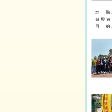
地 點 
參 與 者
目 的 