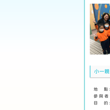
小一親
地 點 
參 與 
目 的 