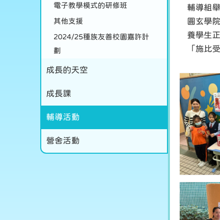
電子教學模式的研修班
輔導組
其他支援
圓玄學
養學生
2024/25種族友善校園嘉許計
「施比
劃
成長的天空
成長課
輔導活動
營舍活動