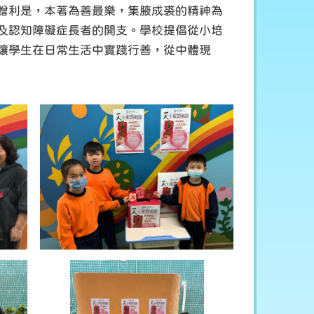
贈利是，本著為善最樂，集腋成裘的精神為
及認知障礙症長者的開支。學校提倡從小培
讓學生在日常生活中實踐行善，從中體現