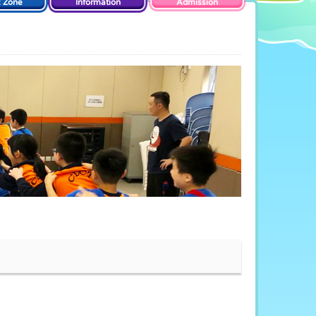
t Zone
Information
Admission