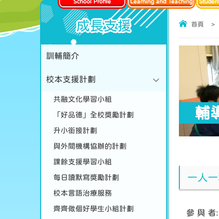
School Profile
Learning and Teaching
Studen
成長支援
首頁
>
訓輔簡介
校本支援計劃
共融文化學習小組
輔
「好品德」全校獎勵計劃
升小銜接計劃
與外間機構協辦的計劃
課餘支援學習小組
一人一
每日讀默寫獎勵計劃
校本言語治療服務
齊齊做個好學生小組計劃
參 與 