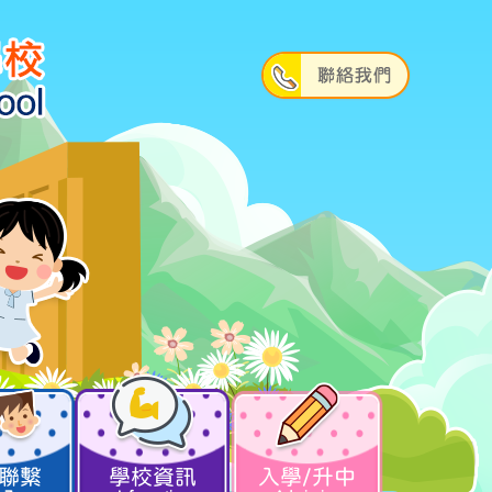
聯繫
學校資訊
入學/升中