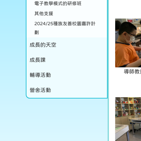
電子教學模式的研修班
其他支援
2024/25種族友善校園嘉許計
劃
成長的天空
成長課
導師教
輔導活動
營舍活動