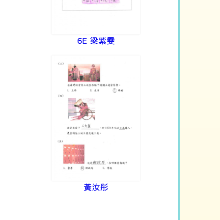
6E 梁紫雯
黃汝彤