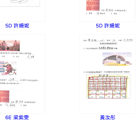
5D 許姍妮
5D 許姍妮
6E 梁紫雯
黃汝彤