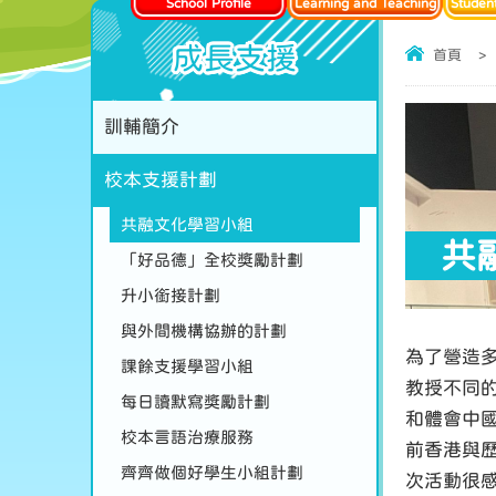
School Profile
Learning and Teaching
Studen
成長支援
首頁
>
訓輔簡介
校本支援計劃
共融文化學習小組
共
「好品德」全校獎勵計劃
升小銜接計劃
與外間機構協辦的計劃
為了營造
課餘支援學習小組
教授不同
每日讀默寫獎勵計劃
和體會中
校本言語治療服務
前香港與歷
齊齊做個好學生小組計劃
次活動很