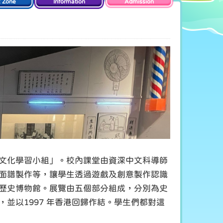
t Zone
Information
Admission
文化學習小組」。校內課堂由資深中文科導師
面譜製作等，讓學生透過遊戲及創意製作認識
歷史博物館。展覽由五個部分組成，分別為史
並以1997 年香港回歸作結。學生們都對這