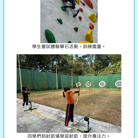
學生嘗試體驗攀石活動，訓練膽量。
同學們到射箭場學習射箭，提升專注力。