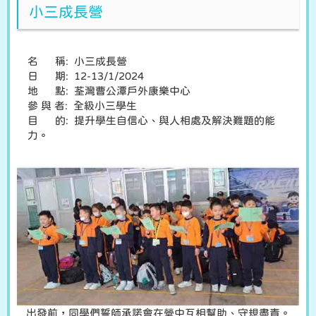
小三成長營
名 稱: 小三成長營
日 期: 12-13/1/2024
地 點: 荃灣曹公潭戶外康樂中心
參 與 者: 全級小三學生
目 的: 提升學生自信心、與人相處及解決難題的能
力。
出發前，同學們誓師承諾會在營中互相幫助、守規盡責。