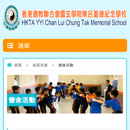
選單
首頁
>
成長支援
>
營舍活動
營舍活動