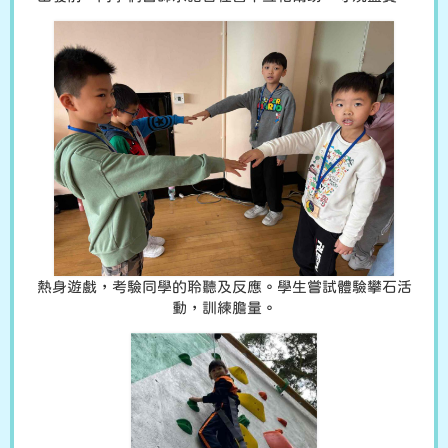
熱身遊戲，考驗同學的聆聽及反應。學生嘗試體驗攀石活
動，訓練膽量。