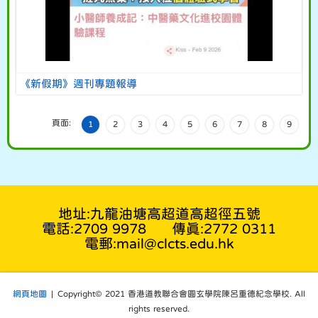
《新假期》週刊專題報導
頁面:
1
2
3
4
5
6
7
8
9
地址:九龍油塘高超道高超徑五號
電話:2709 9978
傳真:2772 0311
電郵:mail@clcts.edu.hk
網頁地圖
| Copyright© 2021 香港道教聯合會圓玄學院陳呂重德紀念學校. All
rights reserved.