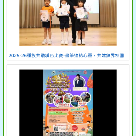
2025-26種族共融填色比賽-畫筆連結心靈，共建無界校園