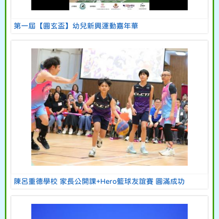
第一屆【圓玄盃】幼兒新興運動嘉年華
陳呂重德學校 家長公開課+Hero籃球友誼賽 圓滿成功