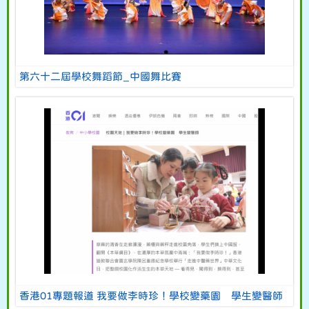
第六十二屆學校舞蹈節_中國舞比賽
香港01專題報道 我要做李時珍！學校變藥園 學生變醫師