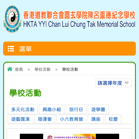
選單
首頁
>
學校活動
>
學校活動
請選擇年度
學校活動
多元化活動
興趣小組
旅行日
遊學團
遊藝匯演
陸運會
小六教育營
講座
校慶