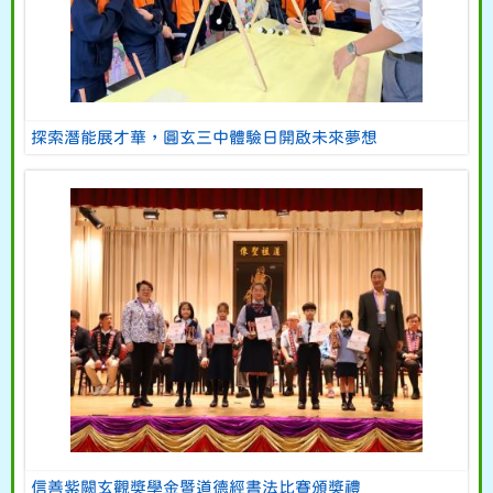
探索潛能展才華，圓玄三中體驗日開啟未來夢想
信善紫闕玄觀獎學金暨道德經書法比賽頒獎禮