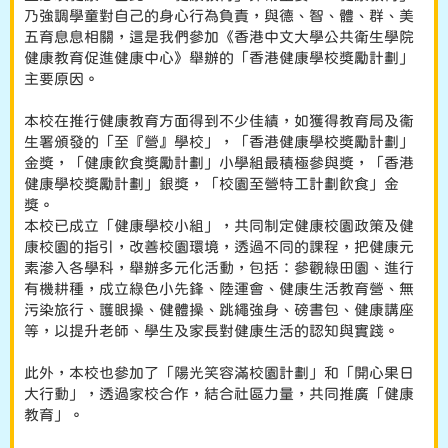
乃強調學童對自己的身心行為負責，與德、智、體、群、美
五育息息相關，這是我們參加《香港中文大學公共衛生學院
健康教育促進健康中心》舉辦的「香港健康學校獎勵計劃」
主要原因。
本校在推行健康教育方面得到不少佳績，如獲得教育局及衞
生署頒發的「至『營』學校」，「香港健康學校獎勵計劃」
金獎，「健康飲食獎勵計劃」小學組最積極參與獎，「香港
健康學校獎勵計劃」銀獎，「校園至營特工計劃飲食」金
獎。
本校已成立「健康學校小組」，共同制定健康校園政策及健
康校園的指引，改善校園環境，透過不同的課程，把健康元
素滲入各學科，舉辦多元化活動，包括：參觀綠田園、進行
有機耕種，成立綠色小先鋒、陸運會、健康生活教育營、無
污染旅行、護眼操、健體操、跳繩強身、磅書包、健康講座
等，以提升老師、學生及家長對健康生活的認知與實踐。
此外，本校也參加了「陽光笑容滿校園計劃」和「開心果日
大行動」，透過家校合作，結合社區力量，共同推廣「健康
教育」。