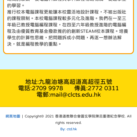
的學習。
推行校本電腦課程更能讓本校靈活地設計課程，不被出版社
的課程限制。本校電腦課程較多元化及進階。我們在一至三
年級已教授電腦編程課程，在四至六年級教授進階的電腦編
程及由優質教育基金撥款推的的創新STEAM校本課程。培養
學生的計算性思維，把問題拆成小問題，再逐一想辦法解
決，就是編程教學的重點。
地址:九龍油塘高超道高超徑五號
電話:2709 9978
傳真:2772 0311
電郵:mail@clcts.edu.hk
網頁地圖
| Copyright© 2021 香港道教聯合會圓玄學院陳呂重德紀念學校. All
rights reserved.
By: ctd.hk