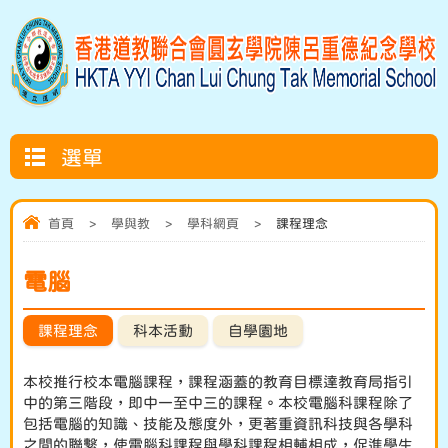
選單
首頁
>
學與教
>
學科網頁
>
課程理念
電腦
課程理念
科本活動
自學園地
本校推行校本電腦課程，課程涵蓋的教育目標達教育局指引
中的第三階段，即中一至中三的課程。本校電腦科課程除了
包括電腦的知識、技能及態度外，更著重資訊科技與各學科
之間的聯繫，使電腦科課程與學科課程相輔相成，促進學生