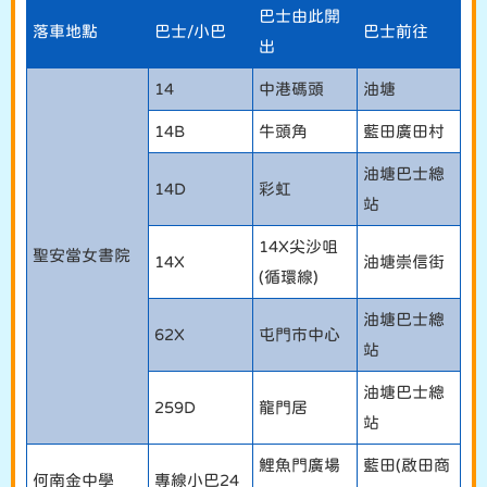
巴士由此開
落車地點
巴士/小巴
巴士前往
出
14
中港碼頭
油塘
14B
牛頭角
藍田廣田村
油塘巴士總
14D
彩虹
站
14X尖沙咀
聖安當女書院
14X
油塘崇信街
(循環線)
油塘巴士總
62X
屯門市中心
站
油塘巴士總
259D
龍門居
站
鯉魚門廣場
藍田(啟田商
何南金中學
專線小巴24