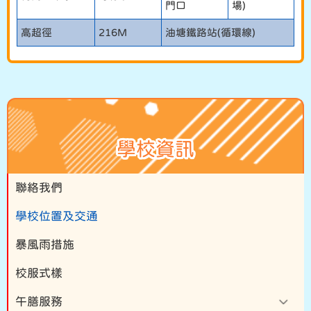
門口
場)
高超徑
216M
油塘鐵路站(循環線)
學校資訊
聯絡我們
學校位置及交通
暴風雨措施
校服式樣
午膳服務