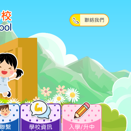
聯繫
學校資訊
入學/升中