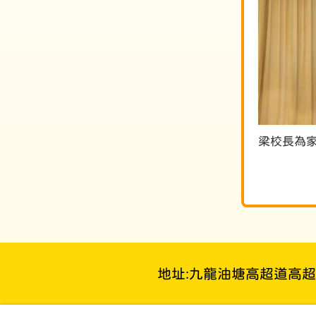
梁校長為
地址:九龍油塘高超道高