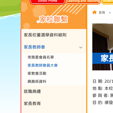
School Profile
Learning and Teaching
Studen
首頁
>
家校聯繫
家長校董選舉資料細則
家長教師會
家
常務委會員名單
家長教師會員大會
家教會活動
日 期: 20/
興趣班資料
地 點: 本
就職典禮
參 與 者
目 的: 
家長教育