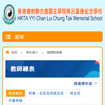
選單
首頁
>
學校簡介
>
我們的老師
教師總表
請選擇年度
教師總表
校長、主任及非班主任
班主任
外籍老師