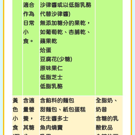
適合
沙律醬或以低脂乳酪
作為
代替沙律醬)
日常
無添加糖分的果乾，
小
如葡萄乾、杏脯乾、
食。
蘋果乾
烚蛋
豆腐花(少糖)
原味果仁
低脂芝士
低脂乳酪
黃
含適
含餡料的麵包
全脂奶、
色
量營
甜麵包、紙包蛋糕
奶昔
小
養，
花生醬多士
含糖的乳
食
其糖
魚肉燒賣
酸飲品