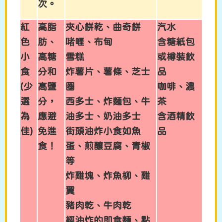
次。
紅
高脂
夾心餅乾、曲奇餅
汽水
色
肪、
啫喱、布甸
含糖紙包
小
高糖
雪糕
或樽裝飲
食
分和
炸薯片、薯條、芝士
品
(少
高鹽
圈
咖啡、濃
選
分，
西多士、炸麵包、牛
茶
為
應避
油多士、奶油多士
含酒精飲
佳)
免進
街頭油炸小食如魚
品
食！
蛋、煎釀豆腐、青椒
等
炸雞塊、炸魚柳、雞
翼
豬肉乾、牛肉乾
經油炸的即食麵、點