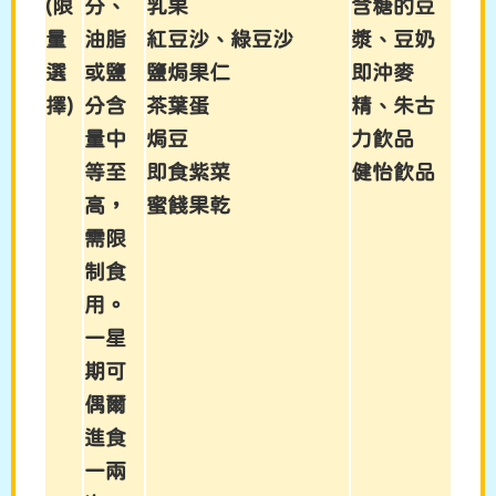
(限
分、
乳果
含糖的豆
量
油脂
紅豆沙、綠豆沙
漿、豆奶
選
或鹽
鹽焗果仁
即沖麥
擇)
分含
茶葉蛋
精、朱古
量中
焗豆
力飲品
等至
即食紫菜
健怡飲品
高，
蜜餞果乾
需限
制食
用。
一星
期可
偶爾
進食
一兩