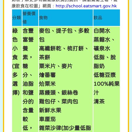
康飲食在校園」網頁﹕
http://school.eatsmart.gov.hk
營養價
分類
食物
飲品
值
綠
含豐
麥包、提子包、多穀
白開水
色
富營
包
蒸餾水、
小
養
高纖餅乾、梳打餅、
礦泉水
食
素，
茶餅
低脂、脫
(宜
糖
粟米片、麥片
脂奶
多
分、
燴番薯
低糖豆漿
選
油脂
烚粟米
100%純果
擇)
和鹽
蒸饅頭、銀絲卷
汁
分的
雞包仔、菜肉包
清茶
含量
新鮮水果
較
車厘茄
低，
雜菜沙律(加少量低脂