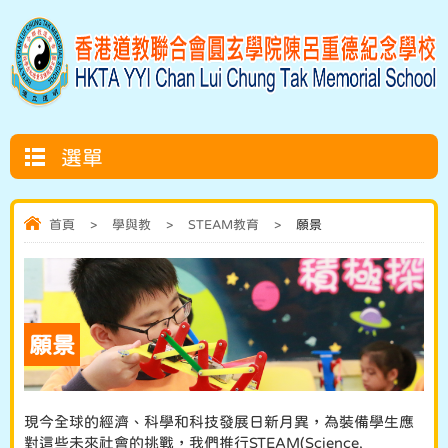
選單
首頁
>
學與教
>
STEAM教育
>
願景
願景
現今全球的經濟、科學和科技發展日新月異，為裝備學生應
對這些未來社會的挑戰，我們推行STEAM(Science,