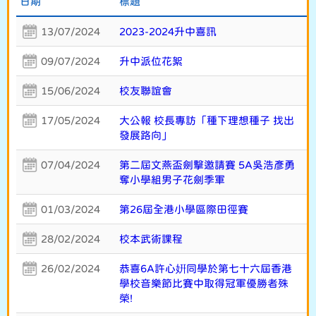
日期
標題
13/07/2024
2023-2024升中喜訊
09/07/2024
升中派位花絮
15/06/2024
校友聯誼會
17/05/2024
大公報 校長專訪「種下理想種子 找出
發展路向」
07/04/2024
第二屆文燕盃劍擊邀請賽 5A吳浩彥勇
奪小學組男子花劍季軍
01/03/2024
第26屆全港小學區際田徑賽
28/02/2024
校本武術課程
26/02/2024
恭喜6A許心姸同學於第七十六屆香港
學校音樂節比賽中取得冠軍優勝者殊
榮!