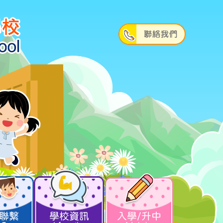
聯繫
學校資訊
入學/升中