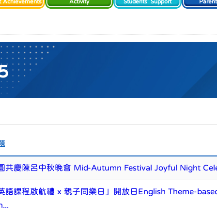
t Achievements
Activity
Students' Support
Paren
5
題
共慶陳呂中秋晚會 Mid-Autumn Festival Joyful Night Cele
語課程啟航禮 x 親子同樂日」開放日English Theme-based Progr
...