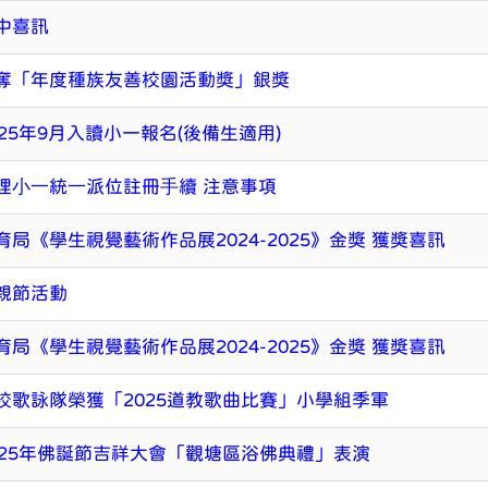
中喜訊
奪「年度種族友善校園活動獎」銀獎
025年9月入讀小一報名(後備生適用)
理⼩⼀統⼀派位註冊⼿續 注意事項
育局《學生視覺藝術作品展2024-2025》金獎 獲獎喜訊
親節活動
育局《學生視覺藝術作品展2024-2025》金獎 獲獎喜訊
校歌詠隊榮獲「2025道教歌曲比賽」小學組季軍
025年佛誕節吉祥大會「觀塘區浴佛典禮」表演