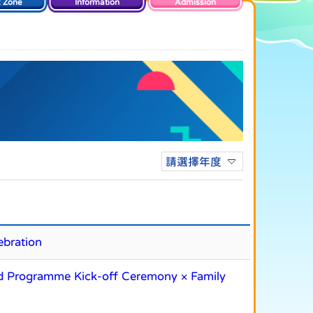
t Zone
Information
Admission
請選擇年度
bration
amme Kick-off Ceremony × Family