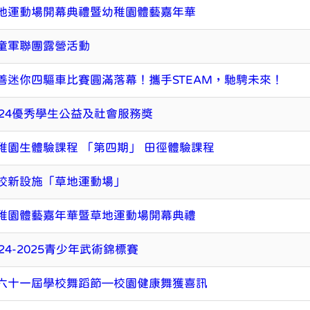
地運動場開幕典禮暨幼稚園體藝嘉年華
童軍聯團露營活動
善迷你四驅車比賽圓滿落幕！攜手STEAM，馳騁未來！
024優秀學生公益及社會服務獎
稚園生體驗課程 「第四期」 田徑體驗課程
校新設施「草地運動場」
稚園體藝嘉年華暨草地運動場開幕典禮
024-2025青少年武術錦標賽
六十一屆學校舞蹈節—校園健康舞獲喜訊