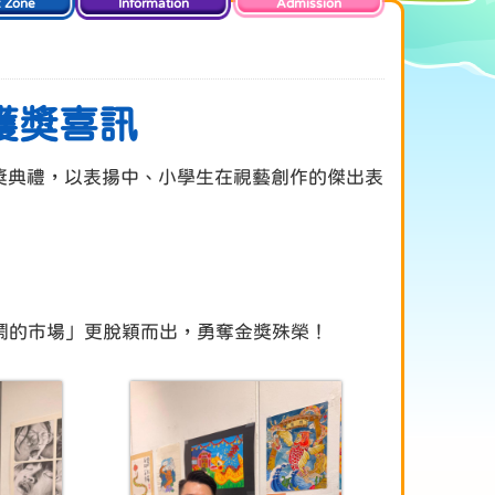
t Zone
Information
Admission
 獲獎喜訊
》頒獎典禮，以表揚中、小學生在視藝創作的傑出表
鬧的市場」更脫穎而出，勇奪金獎殊榮！