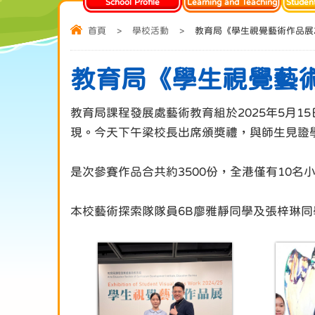
School Profile
Learning and Teaching
Studen
首頁
>
學校活動
>
教育局《學生視覺藝術作品展20
教育局《學生視覺藝術作
教育局課程發展處藝術教育組於2025年5月1
現。今天下午梁校長出席頒獎禮，與師生見證
是次參賽作品合共約3500份，全港僅有10
本校藝術探索隊隊員6B廖雅靜同學及張梓琳