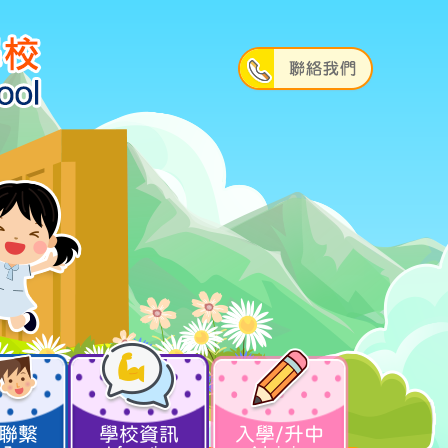
聯繫
學校資訊
入學/升中