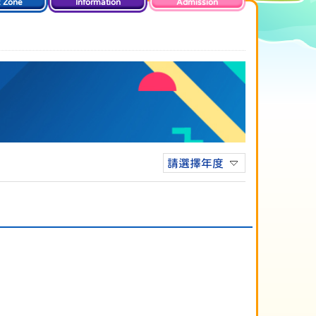
t Zone
Information
Admission
請選擇年度