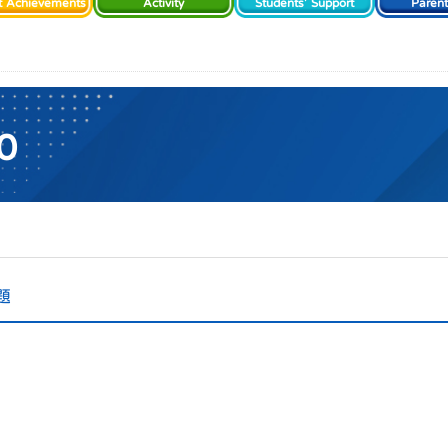
t Achievements
Activity
Students' Support
Paren
0
題