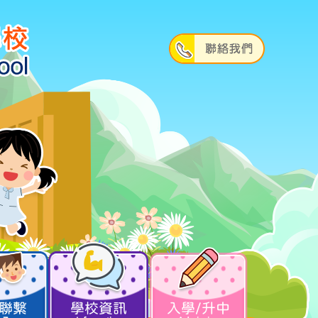
聯繫
學校資訊
入學/升中