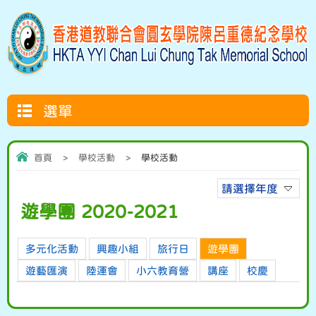
選單
首頁
>
學校活動
>
學校活動
請選擇年度
遊學團 2020-2021
多元化活動
興趣小組
旅行日
遊學團
遊藝匯演
陸運會
小六教育營
講座
校慶