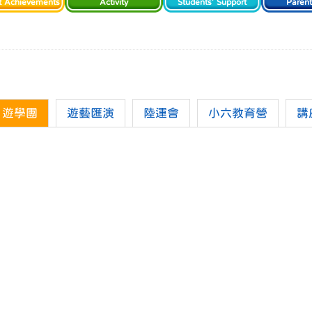
t Achievements
Activity
Students' Support
Paren
遊學團
遊藝匯演
陸運會
小六教育營
講