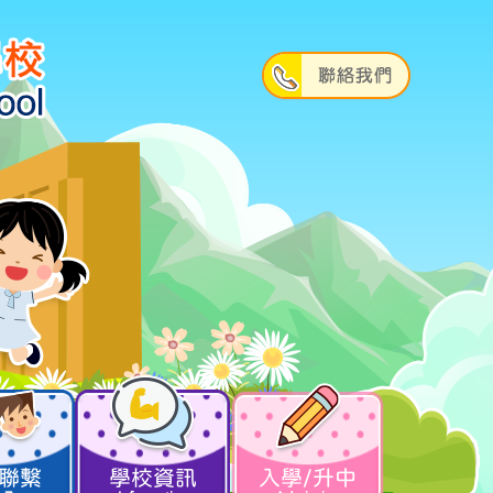
聯繫
學校資訊
入學/升中