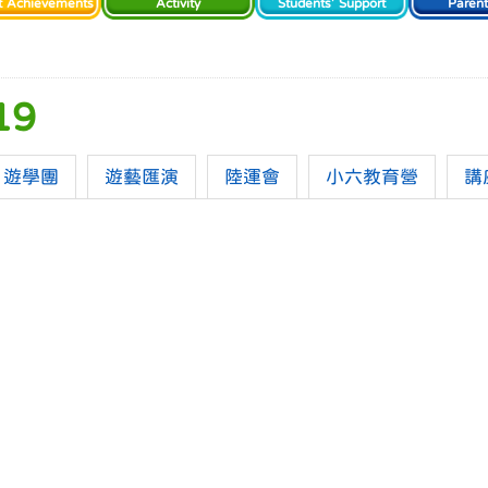
t Achievements
Activity
Students' Support
Paren
19
遊學團
遊藝匯演
陸運會
小六教育營
講