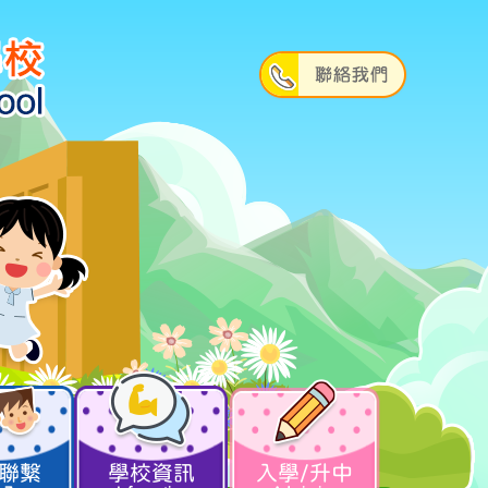
聯繫
學校資訊
入學/升中