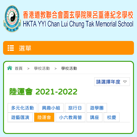
選單
首頁
>
學校活動
>
學校活動
請選擇年度
陸運會 2021-2022
多元化活動
興趣小組
旅行日
遊學團
遊藝匯演
陸運會
小六教育營
講座
校慶