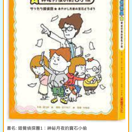
書名: 錯覺偵探團1：神祕月夜的寶石小偷