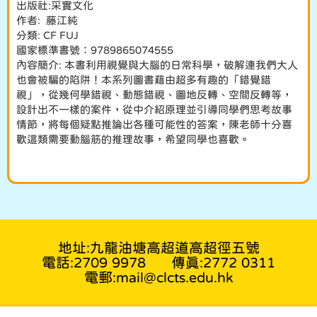
出版社:采實文化
作者: 藤江純
分類: CF FUJ
國家標準書號：9789865074555
內容簡介: 本書利用視覺與大腦的日常科學，破解連我們大人
也會被騙的陷阱！本系列圖書藉由超多有趣的「錯覺錯
視」，從幾何學錯視、動態錯視、圖地反轉、空間反轉等，
設計出不一樣的案件，從中介紹原理並引導同學們思考故事
情節，將每個疑點推論出各種可能性的答案，陳老師十分喜
歡這類需要動腦筋的推理故事，希望同學也喜歡。
地址:九龍油塘高超道高超徑五號
電話:2709 9978
傳真:2772 0311
電郵:mail@clcts.edu.hk