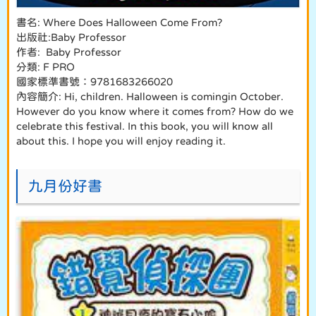
書名: Where Does Halloween Come From?
出版社:Baby Professor
作者: Baby Professor
分類: F PRO
國家標準書號：9781683266020
內容簡介: Hi, children. Halloween is comingin October.
However do you know where it comes from? How do we
celebrate this festival. In this book, you will know all
about this. I hope you will enjoy reading it.
九月份好書